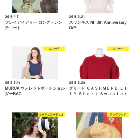
2016.4.7
2016.2.21
フレイアイディー ロングトレン
スワンキス NF 3th Anniversary
チコート
O/P
ムルーア
グリード
2016.2.14
2016.2.26
MURUA ウォレットポーチショル
グリード ＣＡＳＨＭＥＲＥ ＬＩ
ダーBAG
ＬＹ Ｓｈｏｒｔ Ｓｗｅａｔｅｒ
マーキュリーデュオ
アングリッド