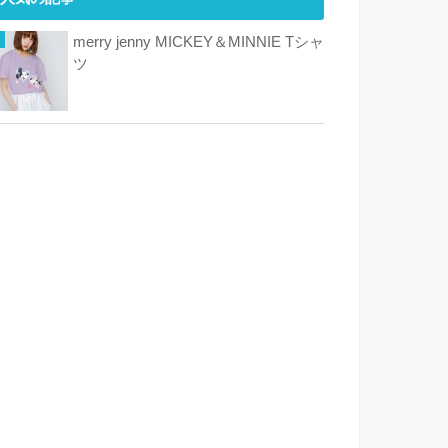
merry jenny MICKEY＆MINNIE Tシャ
ツ