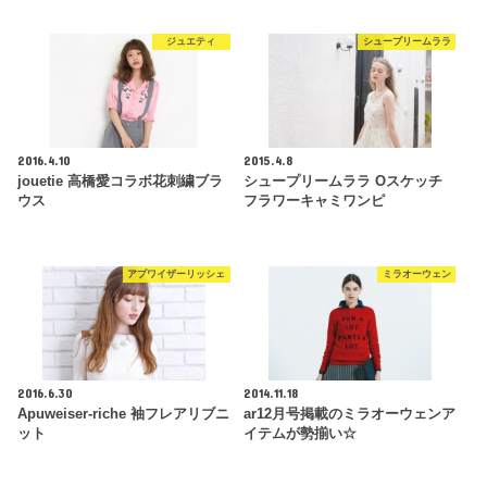
ジュエティ
シュープリームララ
2016.4.10
2015.4.8
jouetie 高橋愛コラボ花刺繍ブラ
シュープリームララ Oスケッチ
ウス
フラワーキャミワンピ
アプワイザーリッシェ
ミラオーウェン
2016.6.30
2014.11.18
Apuweiser-riche 袖フレアリブニ
ar12月号掲載のミラオーウェンア
ット
イテムが勢揃い☆