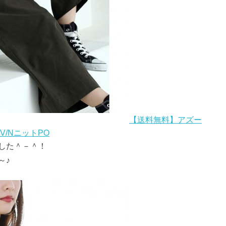
【送料無料】アズー
/NニットPO
した＾－＾！
～♪