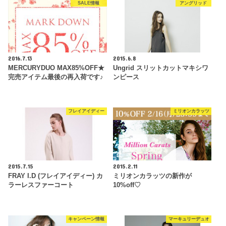
SALE情報
アングリッド
2016.7.13
2015.6.8
MERCURYDUO MAX85%OFF★
Ungrid スリットカットマキシワ
完売アイテム最後の再入荷です♪
ンピース
フレイアイディー
ミリオンカラッツ
2015.7.15
2015.2.11
FRAY I.D (フレイアイディー) カ
ミリオンカラッツの新作が
ラーレスファーコート
10%off♡
キャンペーン情報
マーキュリーデュオ