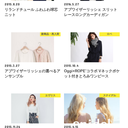
2015.8.20
2016.5.27
リランドチュール ふわふわ球芯
アプワイザーリッシェ スリット
ニット
レースロングカーディガン
新商品・再入荷
ロペ
2015.3.27
2015.10.4
アプワイザーリッシェの選べるア
Oggi×ROPE'コラボ Vネックポケ
ンサンブル
ット付きとろみワンピース
エヴリス
スナイデル
2015.11.26
2015.4.15