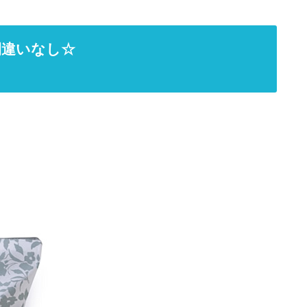
間違いなし☆
！