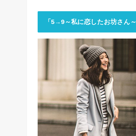
「5→9～私に恋したお坊さん～」