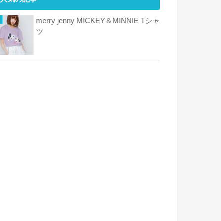
merry jenny MICKEY＆MINNIE Tシャ
ツ