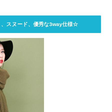
、スヌード、優秀な3way仕様☆