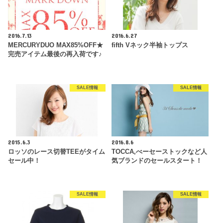
2016.7.13
2016.6.27
MERCURYDUO MAX85%OFF★
fifth Vネック半袖トップス
完売アイテム最後の再入荷です♪
SALE情報
SALE情報
2015.6.3
2016.8.6
ロッソのレース切替TEEがタイム
TOCCA,べーセーストックなど人
セール中！
気ブランドのセールスタート！
SALE情報
SALE情報