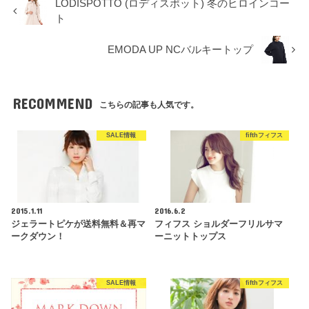
LODISPOTTO (ロディスポット) 冬のヒロインコー
ト
EMODA UP NCバルキートップ
RECOMMEND
こちらの記事も人気です。
SALE情報
fifthフィフス
2015.1.11
2016.6.2
ジェラートピケが送料無料＆再マ
フィフス ショルダーフリルサマ
ークダウン！
ーニットトップス
SALE情報
fifthフィフス