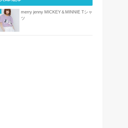
merry jenny MICKEY＆MINNIE Tシャ
ツ