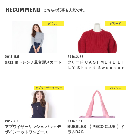
RECOMMEND
こちらの記事も人気です。
ダズリン
グリード
2015.11.5
2016.2.26
dazzlinトレンチ風台形スカート
グリード ＣＡＳＨＭＥＲＥ ＬＩ
ＬＹ Ｓｈｏｒｔ Ｓｗｅａｔｅｒ
アプワイザーリッシェ
バブルス
2016.5.2
2016.3.31
アプワイザーリッシェ バックデ
BUBBLES 【 PECO CLUB 】ド
ザインニットワンピース
ラムBAG