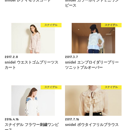
snidel レディモッズコート
snidel カラーポイントミニワン
ピース
スナイデル
スナイデル
2017.2.8
2017.3.7
snidel ウエストゴムプリーツス
snidel エンブロイダリープリー
カート
ツニットプルオーバー
スナイデル
スナイデル
2016.4.16
2017.7.16
スナイデル フラワー刺繍ワンピ
snidel ボウタイフリルブラウス
ース