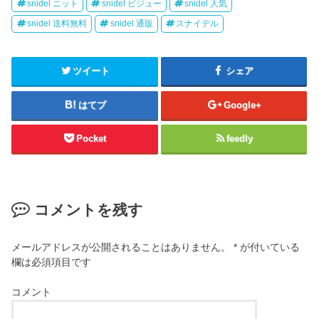
snidel ニット
snidel ビジュー
snidel 人気
snidel 送料無料
snidel 通販
スナイデル
ツイート
シェア
はてブ
Google+
Pocket
feedly
コメントを残す
メールアドレスが公開されることはありません。
*
が付いている
欄は必須項目です
コメント