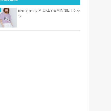
merry jenny MICKEY＆MINNIE Tシャ
ツ