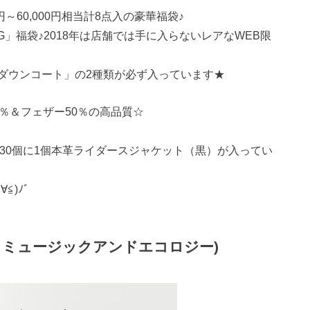
円～60,000円相当計8点入の豪華福袋♪
BAG」福袋♪2018年は店舗では手に入らないレアなWEB限
ダウンコート」の2種類が必ず入っています★
％＆フェザー50％の高品質☆
念して 30個に1個本革ライダースジャケット（黒）が入ってい
≦)ﾉﾞ
y (アースミュージックアンドエコロジー)