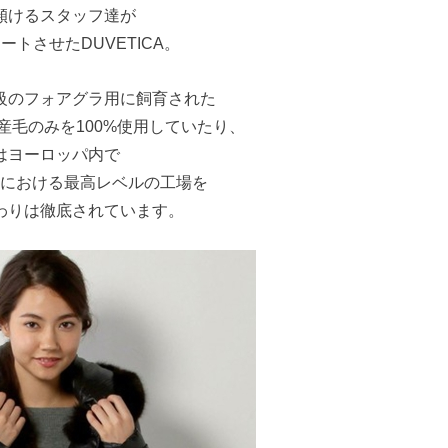
傾けるスタッフ達が
タートさせたDUVETICA。
級のフォアグラ用に飼育された
産毛のみを100%使用していたり、
はヨーロッパ内で
における最高レベルの工場を
わりは徹底されています。