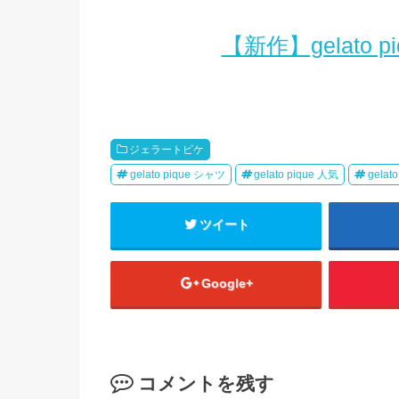
【新作】gelato
ジェラートピケ
gelato pique シャツ
gelato pique 人気
gelat
ツイート
Google+
コメントを残す