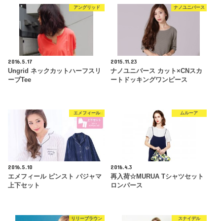
アングリッド
ナノユニバース
2016.5.17
2015.11.23
Ungrid ネックカットハーフスリ
ナノユニバース カット×CNスカ
ーブTee
ートドッキングワンピース
エメフィール
ムルーア
2016.5.10
2016.4.3
エメフィール ピンスト パジャマ
再入荷☆MURUA Tシャツセット
上下セット
ロンパース
リリーブラウン
スナイデル