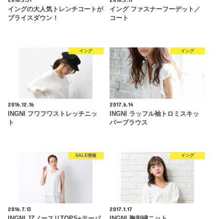
イングの大人気トレンチコートが
イング ファスナーフーデット／
プライスダウン！
コート
イング
イング
2016.12.16
2017.6.14
INGNI フワフワストレッチニッ
INGNI ラッフル袖トロミスキッ
ト
パーブラウス
SALE情報
イング
2016.7.13
2017.1.17
INGNI JZノースリTOPS+テーパ
INGNI 胸刺繍ニット