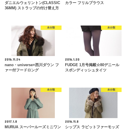
ダニエルウェリントン(CLASSIC
カラー フリルブラウス
36MM) ストラップの付け替え方
未分類
未分類
2016.11.24
2016.1.20
nano・universe×西川ダウン フ
FUDGE 1月号掲載☆80デニール
ァー付フードロング
スポンディッシュタイツ
未分類
未分類
2017.1.8
2016.11.8
MURUA スーパールーズミニワン
シップス ラビットファーモッズ