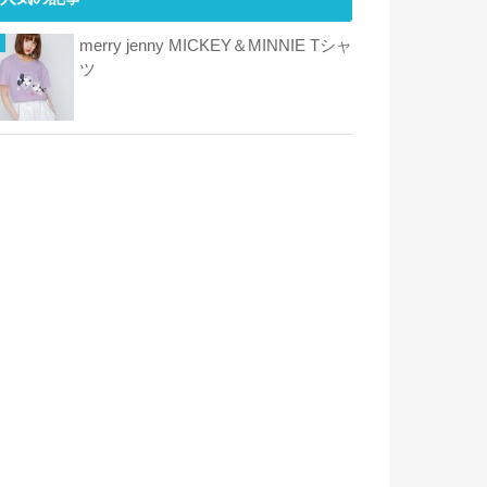
merry jenny MICKEY＆MINNIE Tシャ
ツ