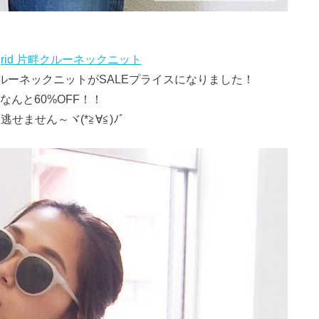
grid 片畔クルーネックニット
クルーネックニットがSALEプライスになりました！
なんと60%OFF！！
せません～ヾ(*≧∀≦)ﾉﾞ