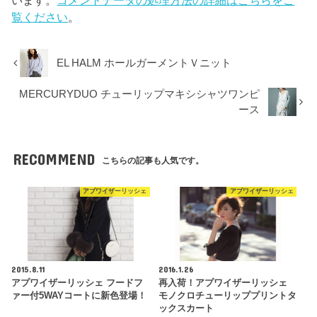
います。
コメントデータの処理方法の詳細はこちらをご
覧ください
。
EL HALM ホールガーメントＶニット
MERCURYDUO チューリップマキシシャツワンピ
ース
RECOMMEND
こちらの記事も人気です。
アプワイザーリッシェ
アプワイザーリッシェ
2015.8.11
2016.1.26
アプワイザーリッシェ フードフ
再入荷！アプワイザーリッシェ
ァー付5WAYコートに新色登場！
モノクロチューリッププリントタ
ックスカート