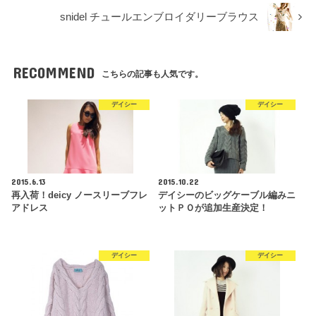
snidel チュールエンブロイダリーブラウス
RECOMMEND
こちらの記事も人気です。
デイシー
デイシー
2015.6.13
2015.10.22
再入荷！deicy ノースリーブフレ
デイシーのビッグケーブル編みニ
アドレス
ットＰＯが追加生産決定！
デイシー
デイシー