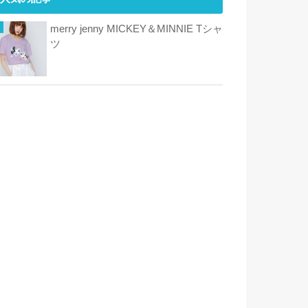
merry jenny MICKEY＆MINNIE Tシャ
ツ