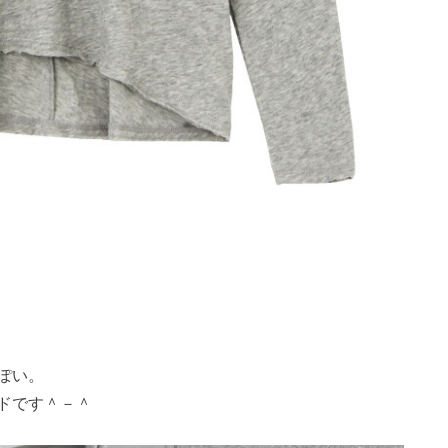
ぽい。
ドです＾－＾