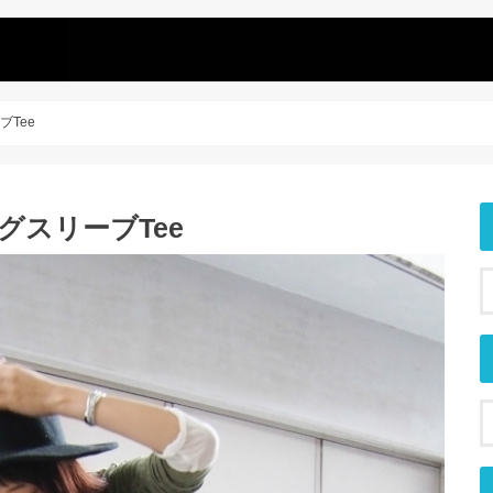
ブTee
ングスリーブTee