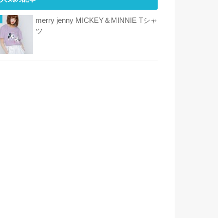
merry jenny MICKEY＆MINNIE Tシャ
ツ