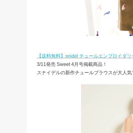
【送料無料】snidel チュールエンブロイダ
3/11発売 Sweet 4月号掲載商品！
スナイデルの新作チュールブラウスが大人気