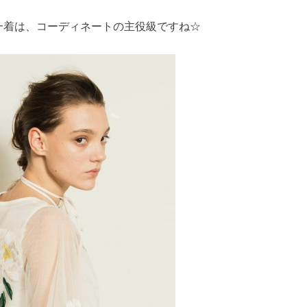
一着は、コーディネートの主役級ですね☆