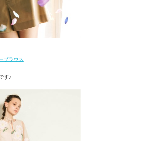
リーブラウス
です♪