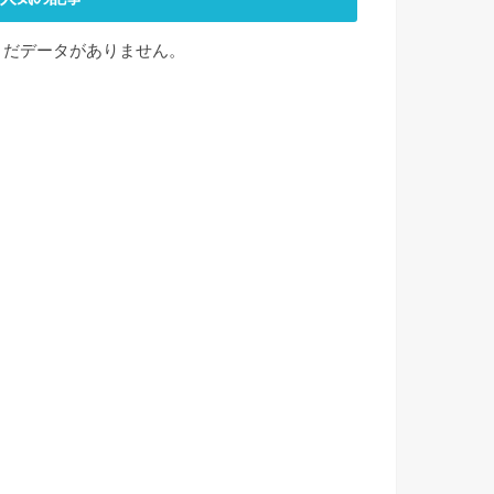
まだデータがありません。