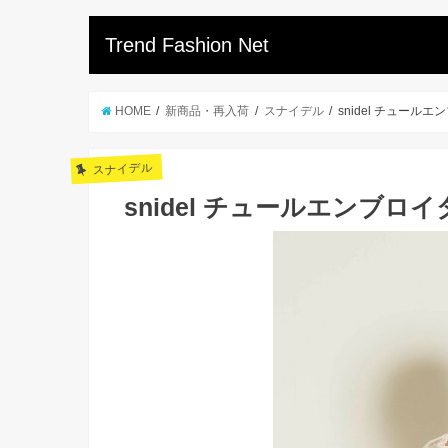
Trend Fashion Net
HOME
新商品・再入荷
スナイデル
snidel チュール
スナイデル
snidel チュールエンブロ