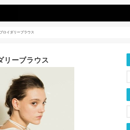
エンブロイダリーブラウス
イダリーブラウス