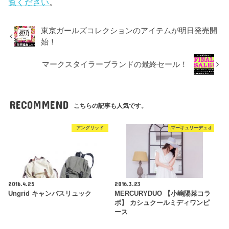
覧ください
。
東京ガールズコレクションのアイテムが明日発売開
始！
マークスタイラーブランドの最終セール！
RECOMMEND
こちらの記事も人気です。
アングリッド
マーキュリーデュオ
2016.4.25
2016.3.23
Ungrid キャンバスリュック
MERCURYDUO 【小嶋陽菜コラ
ボ】 カシュクールミディワンピ
ース