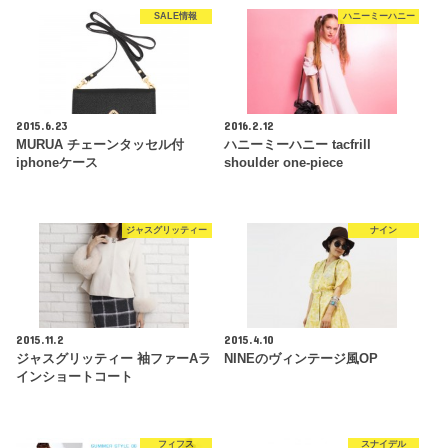
SALE情報
ハニーミーハニー
2015.6.23
2016.2.12
MURUA チェーンタッセル付
ハニーミーハニー tacfrill
iphoneケース
shoulder one-piece
ジャスグリッティー
ナイン
2015.11.2
2015.4.10
ジャスグリッティー 袖ファーAラ
NINEのヴィンテージ風OP
インショートコート
フィフス
スナイデル