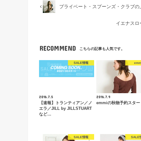
プライベート・スプーンズ・クラブの
イエナスロ
RECOMMEND
こちらの記事も人気です。
SALE情報
emm
2016.7.5
2016.7.9
【速報】トランティアン／ノ
emmiの秋物予約スター
エラ／JILL by JILLSTUART
など…
SALE情報
SALE