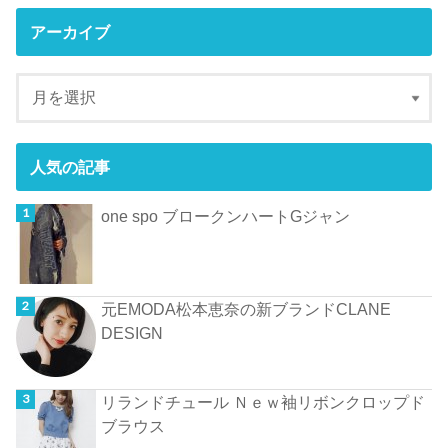
アーカイブ
人気の記事
one spo ブロークンハートGジャン
元EMODA松本恵奈の新ブランドCLANE
DESIGN
リランドチュール Ｎｅｗ袖リボンクロップド
ブラウス