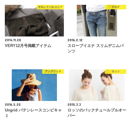
サロンドバルコニー
イエナ
2014.11.20
2016.2.12
VERY12月号掲載アイテム
スローブイエナ スリムデニムパ
ンツ
アングリッド
ロッソ
2016.5.22
2015.3.3
Ungrid バテンレースコンビキャ
ロッソのバックチュールプルオー
ミ
バー