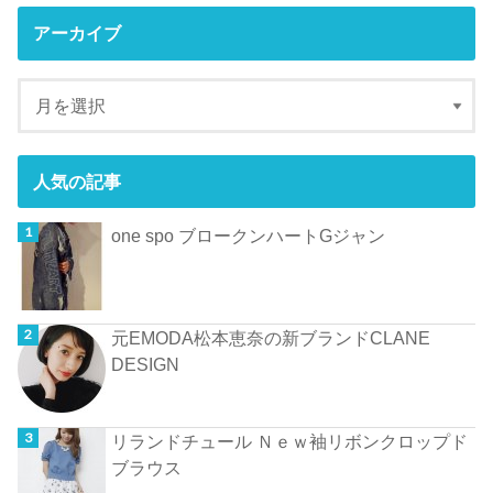
アーカイブ
人気の記事
one spo ブロークンハートGジャン
元EMODA松本恵奈の新ブランドCLANE
DESIGN
リランドチュール Ｎｅｗ袖リボンクロップド
ブラウス