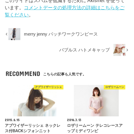
このサイトはスパムを低減するために Akismet を使って
います。
コメントデータの処理方法の詳細はこちらをご
覧ください
。
merry jenny パッチワークワンピース
バブルス ハトメキャップ
RECOMMEND
こちらの記事も人気です。
アプワイザーリッシェ
ロザリームーン
2015.6.15
2016.3.13
アプワイザーリッシェ ネックレ
ロザリームーン テレコレースア
ス付BACKシフォンニット
ップミディワンピ