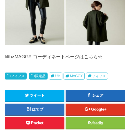
fifth×MAGGY コーディネートページはこちら☆
フィフス
限定品
fifth
MAGGY
フィフス
ツイート
シェア
はてブ
Google+
Pocket
feedly