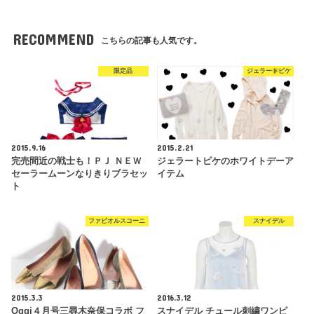
RECOMMEND
こちらの記事も人気です。
限定品
ジェラートピケ
2015.9.16
2015.2.21
完売間近の戦士も！ＰＪ ＮＥＷ
ジェラートピケのホワイトデーア
セーラームーンなりきりブラセッ
イテム
ト
ファビオルスコーニ
スナイデル
2015.3.3
2016.3.12
Oggi４月号三尋木奈保コラボ フ
スナイデル チュール刺繍ワンピ