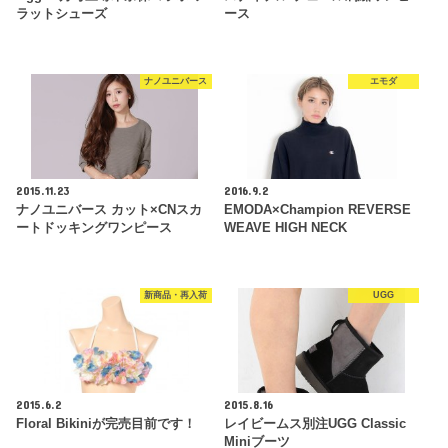
ラットシューズ
ース
ナノユニバース
エモダ
2015.11.23
2016.9.2
ナノユニバース カット×CNスカ
EMODA×Champion REVERSE
ートドッキングワンピース
WEAVE HIGH NECK
新商品・再入荷
UGG
2015.6.2
2015.8.16
Floral Bikiniが完売目前です！
レイビームス別注UGG Classic
Miniブーツ