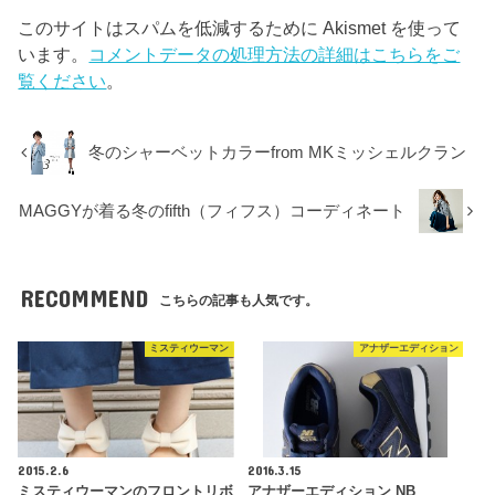
このサイトはスパムを低減するために Akismet を使って
います。
コメントデータの処理方法の詳細はこちらをご
覧ください
。
冬のシャーベットカラーfrom MKミッシェルクラン
MAGGYが着る冬のfifth（フィフス）コーディネート
RECOMMEND
こちらの記事も人気です。
ミスティウーマン
アナザーエディション
2015.2.6
2016.3.15
ミスティウーマンのフロントリボ
アナザーエディション NB