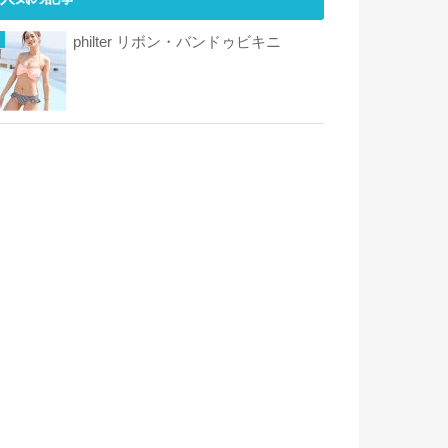
philter リボン・バンドゥビキニ