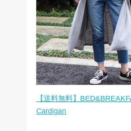
【送料無料】BED&BREAKFAST
Cardigan