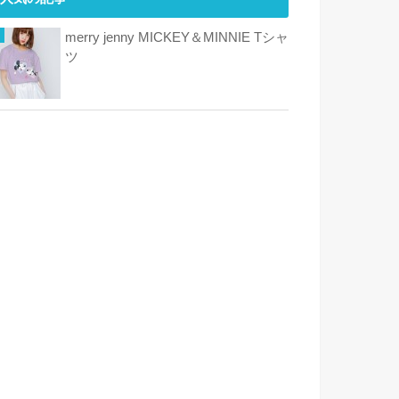
merry jenny MICKEY＆MINNIE Tシャ
ツ