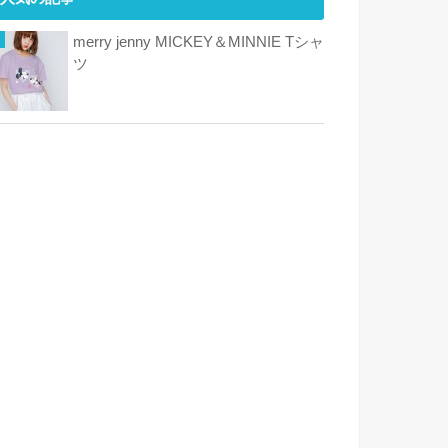
merry jenny MICKEY＆MINNIE Tシャ
ツ