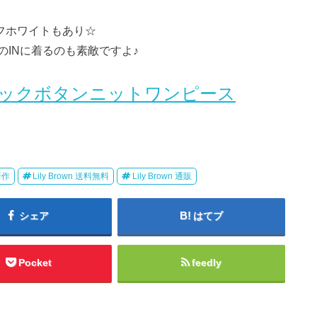
フホワイトもあり☆
のINに着るのも素敵ですよ♪
wn バックボタンニットワンピース
 新作
Lily Brown 送料無料
Lily Brown 通販
シェア
はてブ
Pocket
feedly