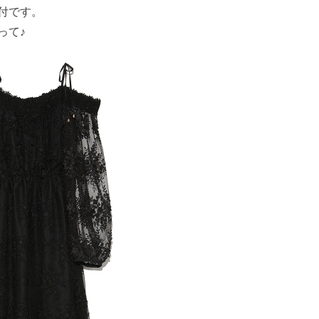
付です。
って♪