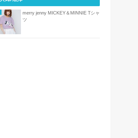
merry jenny MICKEY＆MINNIE Tシャ
ツ