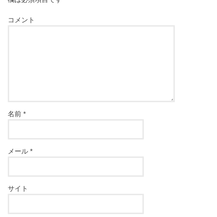
コメント
名前
*
メール
*
サイト