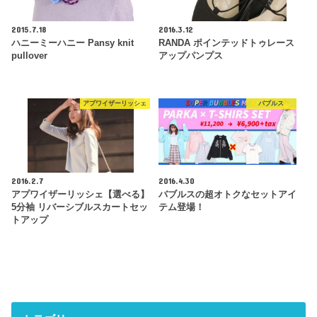
2015.7.18
2016.3.12
ハニーミーハニー Pansy knit
RANDA ポインテッドトゥレース
pullover
アップパンプス
アプワイザーリッシェ
バブルス
2016.2.7
2016.4.30
アプワイザーリッシェ【選べる】
バブルスの超オトクなセットアイ
5分袖 リバーシブルスカートセッ
テム登場！
トアップ