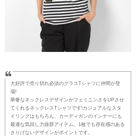
大好評で売り切れ必須のグラスTシャツに仲間が登
場!
華奢なネックレスデザインがフェミニンさをUPさせ
てくれるネックレスTシャツです!カジュアルなスタ
イリングはもちろん、カーディガンのインナーにも
最適な気回し力抜群アイテム。1枚でも存在感のある
さりげないデザインがポイントです。