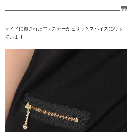
サイドに施されたファスナーがピリッとスパイスになっ
ています。