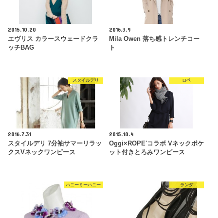
2015.10.20
2016.3.9
エヴリス カラースウェードクラ
Mila Owen 落ち感トレンチコー
ッチBAG
ト
スタイルデリ
ロペ
2016.7.31
2015.10.4
スタイルデリ 7分袖サマーリラッ
Oggi×ROPE'コラボ Vネックポケ
クスVネックワンピース
ット付きとろみワンピース
ハニーミーハニー
ランダ