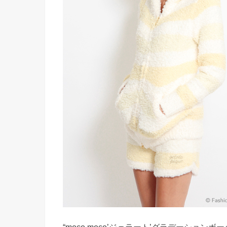
“moco moco’ジェラート’グラデーションボ