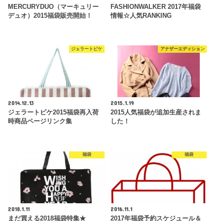
MERCURYDUO（マーキュリー
FASHIONWALKER 2017年福袋
デュオ）2015福袋販売開始！
情報☆人気RANKING
ジェラートピケ
アナザーエディション
2014.12.13
2015.1.19
ジェラートピケ2015福袋再入荷
2015人気福袋が追加生産されま
時商品ページリンク集
した！
福袋
福袋
2018.1.11
2016.11.1
まだ買える2018福袋特集★
2017年福袋予約スケジュール＆