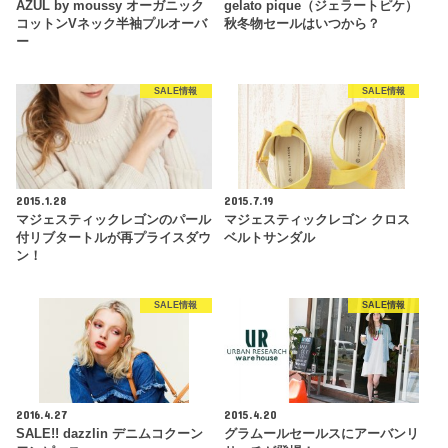
AZUL by moussy オーガニック
gelato pique（ジェラートピケ）
コットンVネック半袖プルオーバ
秋冬物セールはいつから？
ー
SALE情報
SALE情報
2015.1.28
2015.7.19
マジェスティックレゴンのパール
マジェスティックレゴン クロス
付リブタートルが再プライスダウ
ベルトサンダル
ン！
SALE情報
SALE情報
2016.4.27
2015.4.20
SALE!! dazzlin デニムコクーン
グラムールセールスにアーバンリ